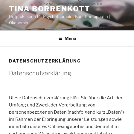
Zum
TINA BORRENKOTT
Inhalt
Heilpraktikerin für Psychotherapie | Kunsttherapeutin |
springen
Ökonomin
Menü
DATENSCHUTZERKLÄRUNG
Datenschutzerklärung
Diese Datenschutzerklärung klärt Sie über die Art, den
Umfang und Zweck der Verarbeitung von
personenbezogenen Daten (nachfolgend kurz „Daten“)
im Rahmen der Erbringung unserer Leistungen sowie
innerhalb unseres Onlineangebotes und der mit ihm
verbundenen Webseiten, Funktionen und Inhalte